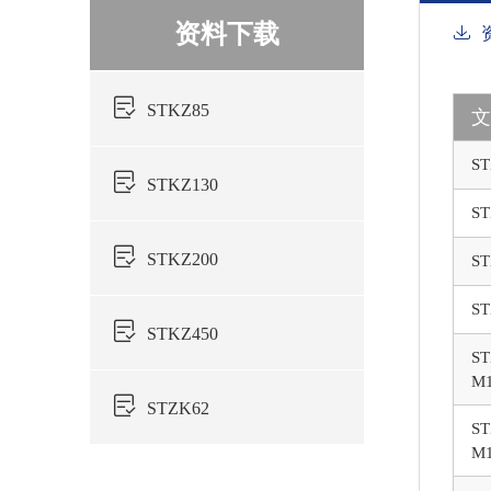
资料下载
STKZ85
ST
STKZ130
ST
STKZ200
ST
ST
STKZ450
ST
M1
STZK62
ST
M1