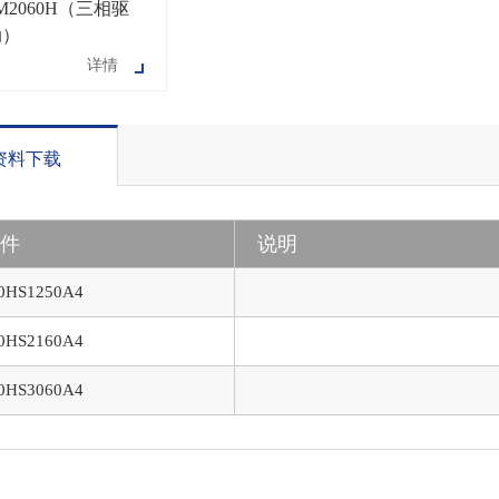
M2060H（三相驱
动）
详情
资料下载
文件
说明
0HS1250A4
0HS2160A4
0HS3060A4