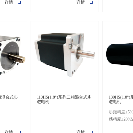
详情
详情
DC耐压500
100MΩMin.
列二相混合式步
110HS(1.8°)系列二相混合式步
130HS(1.
进电机
进电机
步距精度±5%
感精度±20%
境温度-20℃
详情
详情