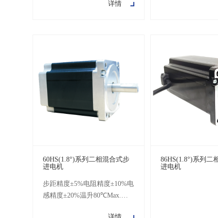
详情
100MΩMin.500V DC耐压500
100MΩMin.500V 
60HS(1.8°)系列二相混合式步
86HS(1.8°)系
进电机
进电机
步距精度±5%电阻精度±10%电
感精度±20%温升80℃Max.环
境温度-20℃~+50℃绝缘电阻
详情