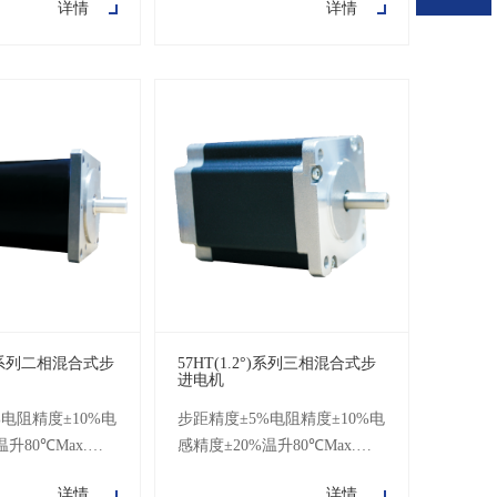
详情
详情
500V DC耐压500
100MΩMin.500V DC耐压500
8°)系列二相混合式步
57HT(1.2°)系列三相混合式步
进电机
电阻精度±10%电
步距精度±5%电阻精度±10%电
温升80℃Max.环
感精度±20%温升80℃Max.环
~+50℃绝缘电阻
境温度-20℃~+50℃绝缘电阻
详情
详情