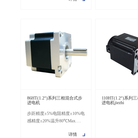
100MΩMin.500V DC耐压500
86HT(1.2°)系列三相混合式步
110HT(1.2°)系
进电机
进电机jiezhi
步距精度±5%电阻精度±10%电
感精度±20%温升80℃Max.环
境温度-20℃~+50℃绝缘电阻
详情
100MΩMin.500V DC耐压500