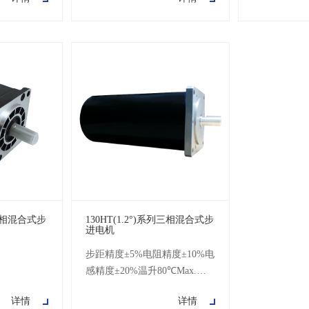
100MΩMin.
列三相混合式步
130HT(1.2°)系列三相混合式步
进电机
步距精度±5%电阻精度±10%电
感精度±20%温升80℃Max.环
境温度-20℃~+50℃绝缘电阻
详情
详情
100MΩMin.500V DC耐压500