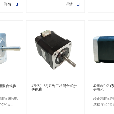
详情
详情
电阻：
100MΩMin.500V DC耐压500
100MΩMin.
C)耐压：
e步距角：
列二相混合式步
42HS(1.8°)系列二相混合式步
42HM(0.9
进电机
进电机
度±10%电
步距精度±5%
℃Max.环
感精度±20%
0℃绝缘电阻
境温度-20℃