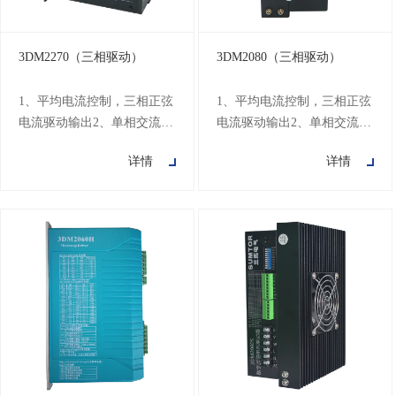
3DM2270（三相驱动）
3DM2080（三相驱动）
1、平均电流控制，三相正弦
1、平均电流控制，三相正弦
电流驱动输出2、单相交流80
电流驱动输出2、单相交流80
～220V供电3、光电隔离信
～220V供电3、光电隔离信
详情
详情
号输入/输出4、有过压、欠
号输入/输出4、有过压、欠
压、过流、相间短路、过热
压、过流、相间短路、过热
保护功能5、十六档细分和自
保护功能5、十六档细分和自
动半流功能6、八档输出相电
动半流功能6、八档输出相电
流设置7、相位记忆功能（保
流设置7、相位记忆功能（保
持电机断电位置不变）8、具
持电机断电位置不变）8、具
有脱机命令输入端子9、电机
有脱机命令输入端子9、电机
的扭矩与它的转速有关10、
的扭矩与它的转速有关10、
高启动转速
高启动转速