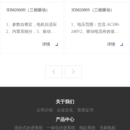
3DM2060H（三相驱动）
3DM2080S（三相驱动）
1、参数自整定，电机自适应
1、电压范围：交流 AC180-
2、内置高细分，3、振动
240V2、驱动电流有效值：
小，低发热，低速运行平稳
1.2A-8.2A， 分为8档可调3、
详情
详情
4、中、高速力矩补偿5、电
16 档细分可调，设定范围
流矢量控制，电流效能高6、
200-25600步/圈4、最高响应
内置加减速控制，改善启停
频率可达 200KHz5、5V/24V
平滑性7、单、双脉冲控制模
信号输入兼容设计6、相位记
式可选择8、电机运行位置记
忆功能：断电时能自动记忆
忆9、输入信号差分光耦隔
电机转子位置7、过热保护/
离，兼容 5V~24V10、用户
过流保护、相间短路保护、
可自定义细分11、电流、细
过压保护8、自动半流：脉冲
分拨码设定方便12、过流保
停止电流自动减半9、全隔
关于我们
护，过压保护
离：信号
公司介绍
企业文化
资质证书
产品中心
混合式步进系统
一体化步进系统
电缸系统
无刷电机