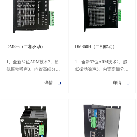
160KHz）10、电流设定方
便，可在0.1-3.0A之间任意选
择11、细分设定范围为200-
5120012、具有过压
DM556（二相驱动）
DM860H（二相驱动）
1、全新32位ARM技术2、超
1、全新32位ARM技术2、超
低振动噪声3、内置高细分
低振动噪声3、内置高细分
4、参数上电自动整定功能
4、参数上电自动整定功能
详情
详情
5、变电流控制使电机发热大
5、变电流控制使电机发热大
为降低6、静止时电流自动减
为降低6、静止时电流自动减
半7、可驱动4，6，8线两相
半7、可驱动4，6，8线两相
步进电机8、光隔离差分信号
步进电机8、光隔离差分信号
输入9、脉冲响应频率最高可
输入9、脉冲响应频率最高可
达500KHz（出厂默认
达500KHz（出厂默认
200KHz）10、电流设定方
200KHz）10、电流设定方
便，可在0.1-5.6A之间任意选
便，可在2.1-7.2A之间任意选