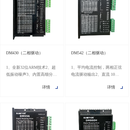
DM430（二相驱动）
DM542（二相驱动）
1、全新32位ARM技术2、超
1、平均电流控制，两相正弦
低振动噪声3、内置高细分
电流驱动输出2、直流 10～
4、参数上电自动整定功能
40V 供电3、光电隔离信号输
详情
详情
5、变电流控制使电机发热大
入/输出4、8档细分和自动半
为降低6、静止时电流自动减
流功能5、8档输出相电流设
半7、可驱动4，6，8线两相
置6、具备脱机功能7、启动
步进电机8、光隔离差分信号
转速高8、高速力矩大
输入9、脉冲响应频率最高可
达500KHz（出厂默认