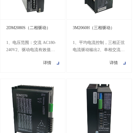
无关10、高
保护，过
2DM2080S（二相驱动）
3M2060H（三相驱动）
1、电压范围：交流 AC180-
1、平均电流控制，三相正弦
240V2、驱动电流有效值：
电流驱动输出2、单相交流80
1.2A-8.2A，分为8档可调3、
～220V供电3、光电隔离信
详情
详情
16 档细分可调，设定范围
号输入/输出4、有过压、欠
200-25600步/圈4、最高响应
压、过流、相间短路、过热
频率可达200KHz5、相位记
保护功能5、十六档细分和自
忆功能：断电时能自动记忆
动半流功能6、八档输出相电
电机转子位置6、保护功能：
流设置7、相位记忆功能（保
过热保护/过流保护、相间短
持电机断电位置不变）8、具
路保护、过压保护7、自动半
有脱机命令输入端子9、电机
流：输入脉冲脉冲停止超过
的扭矩与它的转速有关10、
100ms 时自动减半8、全隔
高启动转速
离：信号输