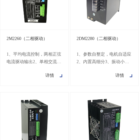
择11、细分设定范围为200-
择11、细分设定范围为400-
5120012、具有过压
5120012、具有过压
2M2260（二相驱动）
2DM2280（二相驱动）
1、平均电流控制，两相正弦
1、参数自整定，电机自适应
电流驱动输出2、单相交流80
2、内置高细分3、振动小，
～220V供电3、光电隔离信
低发热，低速运行平稳4、
详情
详情
号输入/输出4、过压、欠
中、高速力矩补偿5、电流矢
压、过流、相间短路、过热
量控制，电流效能高6、内置
保护功能5、十六档细分和自
加减速控制，改善启停平滑
动半流功能6、八档输出相电
性7、单、双脉冲控制模式可
流设置7、具有相位记忆功能
选择8、电机运行位置记忆；
（保持电机上下电位置不
9、输入信号差分光耦隔离，
变）8、具有脱机命令输入端
兼容 5V~24V；10、用户可
子9、电机的扭矩与它的转速
自定义细分；11、电流、细
有关，而与电机每转的步数
分拨码设定方便；12、过流