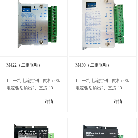
M422（二相驱动）
M430（二相驱动）
1、平均电流控制，两相正弦
1、平均电流控制，两相正弦
电流驱动输出2、直流 10～
电流驱动输出2、直流 10～
40V 供电3、光电隔离信号输
40V 供电3、光电隔离信号输
详情
详情
入/输出4、8档细分和自动半
入/输出4、8档细分和自动半
流功能5、8档输出相电流设
流功能5、8档输出相电流设
置6、具备脱机功能7、启动
置6、具备脱机功能7、启动
转速高8、高速力矩大
转速高8、高速力矩大